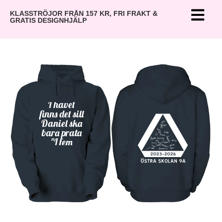
KLASSTRÖJOR FRÅN 157 KR, FRI FRAKT &
GRATIS DESIGNHJÄLP
Rosor är
röda
I havet
finns det sill
Daniel ska
bara prata
"I fem
minuter
till"