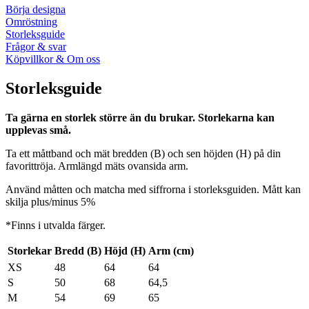
Börja designa
Omröstning
Storleksguide
Frågor & svar
Köpvillkor & Om oss
Storleksguide
Ta gärna en storlek större än du brukar. Storlekarna kan
upplevas små.
Ta ett måttband och mät bredden (B) och sen höjden (H) på din
favorittröja. Armlängd mäts ovansida arm.
Använd måtten och matcha med siffrorna i storleksguiden. Mått kan
skilja plus/minus 5%
*Finns i utvalda färger.
Storlekar
Bredd (B)
Höjd (H)
Arm (cm)
XS
48
64
64
S
50
68
64,5
M
54
69
65