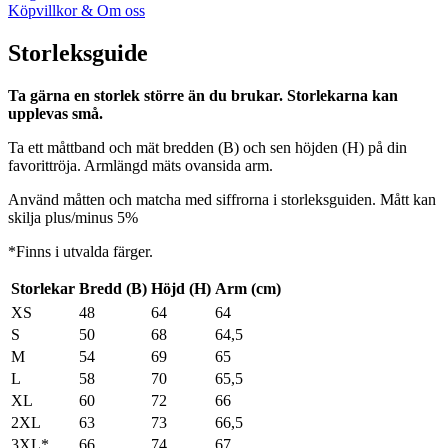
Köpvillkor & Om oss
Storleksguide
Ta gärna en storlek större än du brukar. Storlekarna kan
upplevas små.
Ta ett måttband och mät bredden (B) och sen höjden (H) på din
favorittröja. Armlängd mäts ovansida arm.
Använd måtten och matcha med siffrorna i storleksguiden. Mått kan
skilja plus/minus 5%
*Finns i utvalda färger.
Storlekar
Bredd (B)
Höjd (H)
Arm (cm)
XS
48
64
64
S
50
68
64,5
M
54
69
65
L
58
70
65,5
XL
60
72
66
2XL
63
73
66,5
3XL*
66
74
67