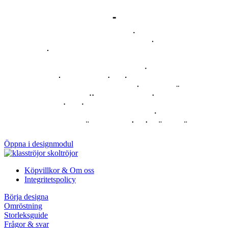
Öppna i designmodul
Köpvillkor & Om oss
Integritetspolicy
Börja designa
Omröstning
Storleksguide
Frågor & svar