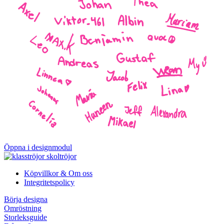
Öppna i designmodul
Köpvillkor & Om oss
Integritetspolicy
Börja designa
Omröstning
Storleksguide