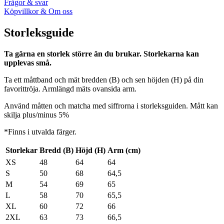
Frågor & svar
Köpvillkor & Om oss
Storleksguide
Ta gärna en storlek större än du brukar. Storlekarna kan
upplevas små.
Ta ett måttband och mät bredden (B) och sen höjden (H) på din
favorittröja. Armlängd mäts ovansida arm.
Använd måtten och matcha med siffrorna i storleksguiden. Mått kan
skilja plus/minus 5%
*Finns i utvalda färger.
Storlekar
Bredd (B)
Höjd (H)
Arm (cm)
XS
48
64
64
S
50
68
64,5
M
54
69
65
L
58
70
65,5
XL
60
72
66
2XL
63
73
66,5