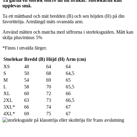
Ta gärna en storlek större än du brukar. Storlekarna kan
upplevas små.
Ta ett måttband och mät bredden (B) och sen höjden (H) på din
favorittröja. Armlängd mäts ovansida arm.
Använd måtten och matcha med siffrorna i storleksguiden. Mått kan
skilja plus/minus 5%
*Finns i utvalda färger.
Storlekar
Bredd (B)
Höjd (H)
Arm (cm)
XS
48
64
64
S
50
68
64,5
M
54
69
65
L
58
70
65,5
XL
60
72
66
2XL
63
73
66,5
3XL*
66
74
67
4XL*
69
75
67