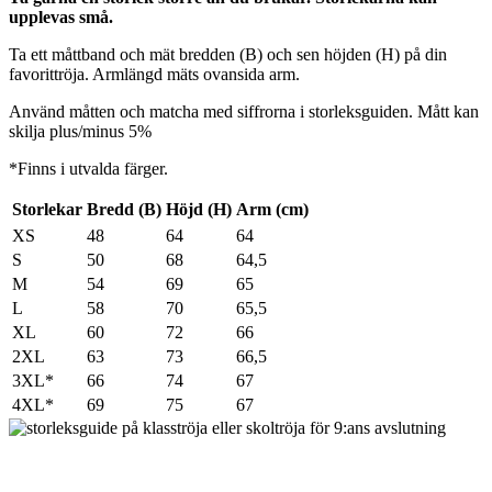
upplevas små.
Ta ett måttband och mät bredden (B) och sen höjden (H) på din
favorittröja. Armlängd mäts ovansida arm.
Använd måtten och matcha med siffrorna i storleksguiden. Mått kan
skilja plus/minus 5%
*Finns i utvalda färger.
Storlekar
Bredd (B)
Höjd (H)
Arm (cm)
XS
48
64
64
S
50
68
64,5
M
54
69
65
L
58
70
65,5
XL
60
72
66
2XL
63
73
66,5
3XL*
66
74
67
4XL*
69
75
67