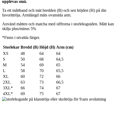
upplevas små.
Ta ett måttband och mät bredden (B) och sen höjden (H) på din
favorittröja. Armlängd mäts ovansida arm.
Använd måtten och matcha med siffrorna i storleksguiden. Mått kan
skilja plus/minus 5%
*Finns i utvalda färger.
Storlekar
Bredd (B)
Höjd (H)
Arm (cm)
XS
48
64
64
S
50
68
64,5
M
54
69
65
L
58
70
65,5
XL
60
72
66
2XL
63
73
66,5
3XL*
66
74
67
4XL*
69
75
67