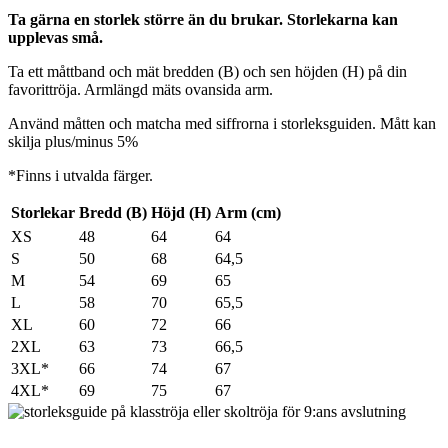
Ta gärna en storlek större än du brukar. Storlekarna kan
upplevas små.
Ta ett måttband och mät bredden (B) och sen höjden (H) på din
favorittröja. Armlängd mäts ovansida arm.
Använd måtten och matcha med siffrorna i storleksguiden. Mått kan
skilja plus/minus 5%
*Finns i utvalda färger.
Storlekar
Bredd (B)
Höjd (H)
Arm (cm)
XS
48
64
64
S
50
68
64,5
M
54
69
65
L
58
70
65,5
XL
60
72
66
2XL
63
73
66,5
3XL*
66
74
67
4XL*
69
75
67