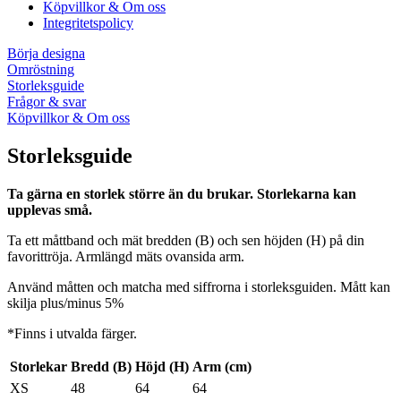
Köpvillkor & Om oss
Integritetspolicy
Börja designa
Omröstning
Storleksguide
Frågor & svar
Köpvillkor & Om oss
Storleksguide
Ta gärna en storlek större än du brukar. Storlekarna kan
upplevas små.
Ta ett måttband och mät bredden (B) och sen höjden (H) på din
favorittröja. Armlängd mäts ovansida arm.
Använd måtten och matcha med siffrorna i storleksguiden. Mått kan
skilja plus/minus 5%
*Finns i utvalda färger.
Storlekar
Bredd (B)
Höjd (H)
Arm (cm)
XS
48
64
64