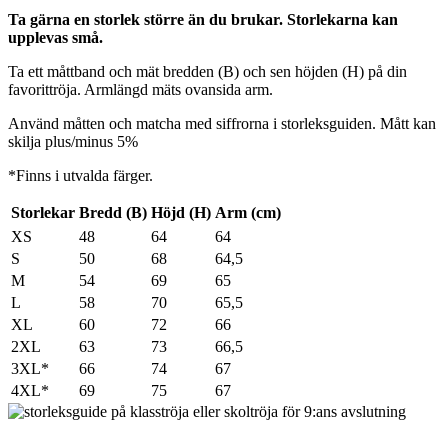
Ta gärna en storlek större än du brukar. Storlekarna kan
upplevas små.
Ta ett måttband och mät bredden (B) och sen höjden (H) på din
favorittröja. Armlängd mäts ovansida arm.
Använd måtten och matcha med siffrorna i storleksguiden. Mått kan
skilja plus/minus 5%
*Finns i utvalda färger.
Storlekar
Bredd (B)
Höjd (H)
Arm (cm)
XS
48
64
64
S
50
68
64,5
M
54
69
65
L
58
70
65,5
XL
60
72
66
2XL
63
73
66,5
3XL*
66
74
67
4XL*
69
75
67