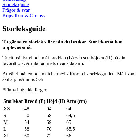
Storleksguide
Frågor & svar
Köpvillkor & Om oss
Storleksguide
Ta gärna en storlek större än du brukar. Storlekarna kan
upplevas små.
Ta ett måttband och mät bredden (B) och sen höjden (H) på din
favorittröja. Armlängd mäts ovansida arm.
Använd måtten och matcha med siffrorna i storleksguiden. Mått kan
skilja plus/minus 5%
*Finns i utvalda färger.
Storlekar
Bredd (B)
Höjd (H)
Arm (cm)
XS
48
64
64
S
50
68
64,5
M
54
69
65
L
58
70
65,5
XL
60
72
66