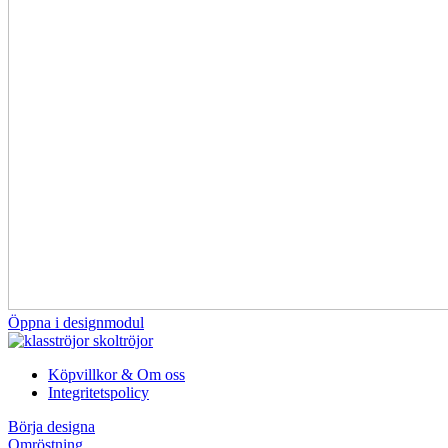
Öppna i designmodul
Köpvillkor & Om oss
Integritetspolicy
Börja designa
Omröstning