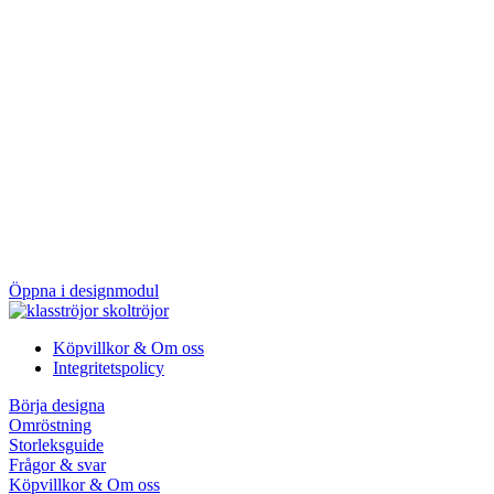
Öppna i designmodul
Köpvillkor & Om oss
Integritetspolicy
Börja designa
Omröstning
Storleksguide
Frågor & svar
Köpvillkor & Om oss