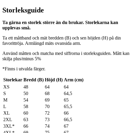
Storleksguide
Ta gärna en storlek större än du brukar. Storlekarna kan
upplevas små.
Ta ett måttband och mät bredden (B) och sen höjden (H) på din
favorittröja. Armlängd mäts ovansida arm.
Använd måtten och matcha med siffrorna i storleksguiden. Mått kan
skilja plus/minus 5%
*Finns i utvalda färger.
Storlekar
Bredd (B)
Höjd (H)
Arm (cm)
XS
48
64
64
S
50
68
64,5
M
54
69
65
L
58
70
65,5
XL
60
72
66
2XL
63
73
66,5
3XL*
66
74
67
4XL*
69
75
67