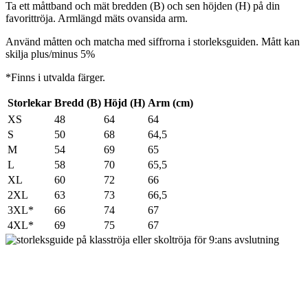
Ta ett måttband och mät bredden (B) och sen höjden (H) på din
favorittröja. Armlängd mäts ovansida arm.
Använd måtten och matcha med siffrorna i storleksguiden. Mått kan
skilja plus/minus 5%
*Finns i utvalda färger.
Storlekar
Bredd (B)
Höjd (H)
Arm (cm)
XS
48
64
64
S
50
68
64,5
M
54
69
65
L
58
70
65,5
XL
60
72
66
2XL
63
73
66,5
3XL*
66
74
67
4XL*
69
75
67