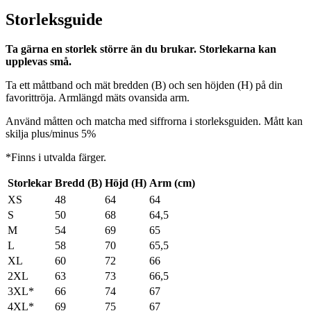
Storleksguide
Ta gärna en storlek större än du brukar. Storlekarna kan
upplevas små.
Ta ett måttband och mät bredden (B) och sen höjden (H) på din
favorittröja. Armlängd mäts ovansida arm.
Använd måtten och matcha med siffrorna i storleksguiden. Mått kan
skilja plus/minus 5%
*Finns i utvalda färger.
Storlekar
Bredd (B)
Höjd (H)
Arm (cm)
XS
48
64
64
S
50
68
64,5
M
54
69
65
L
58
70
65,5
XL
60
72
66
2XL
63
73
66,5
3XL*
66
74
67
4XL*
69
75
67