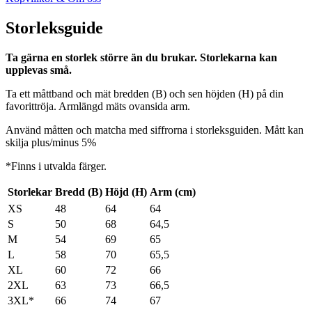
Storleksguide
Ta gärna en storlek större än du brukar. Storlekarna kan
upplevas små.
Ta ett måttband och mät bredden (B) och sen höjden (H) på din
favorittröja. Armlängd mäts ovansida arm.
Använd måtten och matcha med siffrorna i storleksguiden. Mått kan
skilja plus/minus 5%
*Finns i utvalda färger.
Storlekar
Bredd (B)
Höjd (H)
Arm (cm)
XS
48
64
64
S
50
68
64,5
M
54
69
65
L
58
70
65,5
XL
60
72
66
2XL
63
73
66,5
3XL*
66
74
67