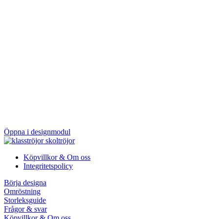
Öppna i designmodul
Köpvillkor & Om oss
Integritetspolicy
Börja designa
Omröstning
Storleksguide
Frågor & svar
Köpvillkor & Om oss