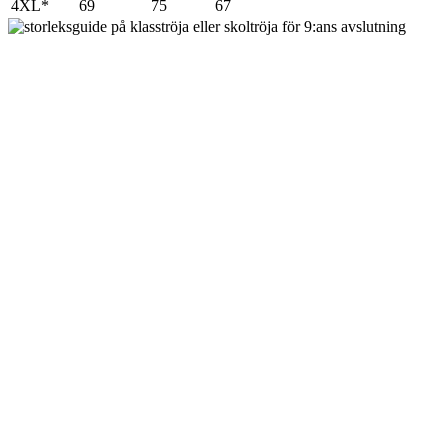
4XL*
69
75
67