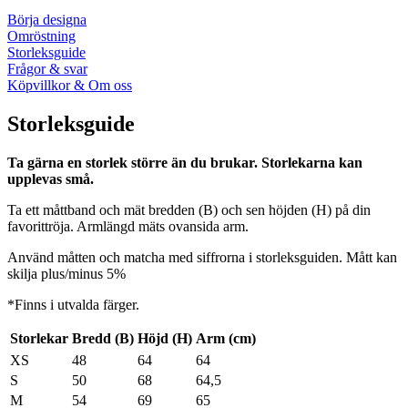
Börja designa
Omröstning
Storleksguide
Frågor & svar
Köpvillkor & Om oss
Storleksguide
Ta gärna en storlek större än du brukar. Storlekarna kan
upplevas små.
Ta ett måttband och mät bredden (B) och sen höjden (H) på din
favorittröja. Armlängd mäts ovansida arm.
Använd måtten och matcha med siffrorna i storleksguiden. Mått kan
skilja plus/minus 5%
*Finns i utvalda färger.
Storlekar
Bredd (B)
Höjd (H)
Arm (cm)
XS
48
64
64
S
50
68
64,5
M
54
69
65