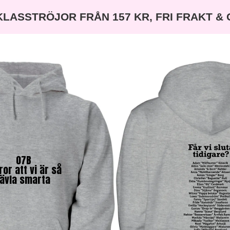
KLASSTRÖJOR FRÅN 157 KR, FRI FRAKT &
07B
tror att vi är så
jävla smarta