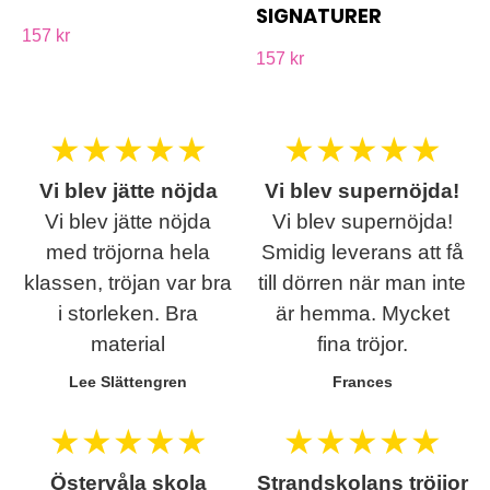
SIGNATURER
157 kr
157 kr
★
★
★
★
★
★
★
★
★
★
Vi blev jätte nöjda
Vi blev supernöjda!
Vi blev jätte nöjda
Vi blev supernöjda!
med tröjorna hela
Smidig leverans att få
klassen, tröjan var bra
till dörren när man inte
i storleken. Bra
är hemma. Mycket
material
fina tröjor.
Lee Slättengren
Frances
★
★
★
★
★
★
★
★
★
★
Östervåla skola
Strandskolans tröjjor