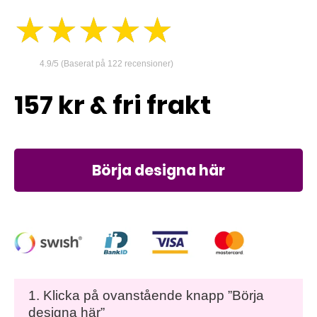
★★★★★
★★★★★
4.9/5 (Baserat på 122 recensioner)
157
kr
Börja designa här
1. Klicka på ovanstående knapp ”Börja
designa här”