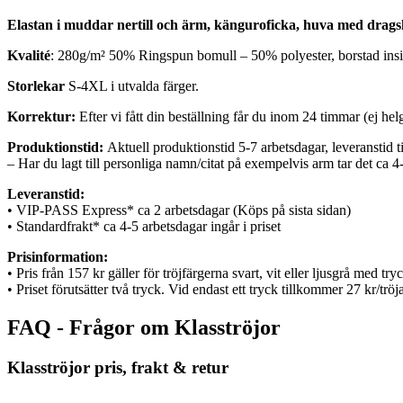
Elastan i muddar nertill och ärm, känguroficka, huva med drags
Kvalité
: 280g/m² 50% Ringspun bomull – 50% polyester, borstad i
Storlekar
S-4XL i utvalda färger.
Korrektur:
Efter vi fått din beställning får du inom 24 timmar (ej hel
Produktionstid:
Aktuell produktionstid 5-7 arbetsdagar, leveranstid 
– Har du lagt till personliga namn/citat på exempelvis arm tar det ca 4
Leveranstid:
• VIP-PASS Express* ca 2 arbetsdagar (Köps på sista sidan)
• Standardfrakt* ca 4-5 arbetsdagar ingår i priset
Prisinformation:
• Pris från 157 kr gäller för tröjfärgerna svart, vit eller ljusgrå med tryck
• Priset förutsätter två tryck. Vid endast ett tryck tillkommer 27 kr/tröj
FAQ - Frågor om Klasströjor
Klasströjor pris, frakt & retur