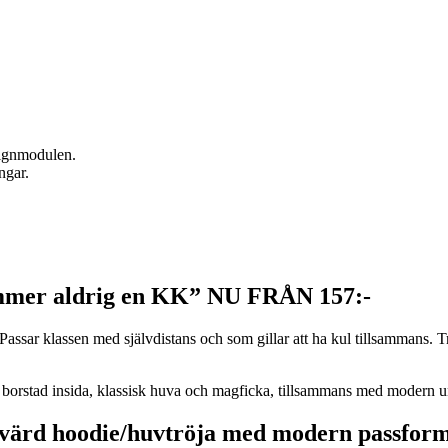
signmodulen.
ngar.
ömmer aldrig en KK”
NU FRÅN 157:-
Passar klassen med självdistans och som gillar att ha kul tillsammans. T
 borstad insida, klassisk huva och magficka, tillsammans med modern uni
risvärd hoodie/huvtröja med modern passform