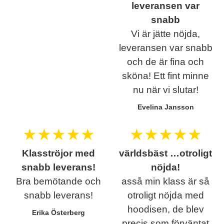
leveransen var
snabb
Vi är jätte nöjda,
leveransen var snabb
och de är fina och
sköna! Ett fint minne
nu när vi slutar!
Evelina Jansson
★
★
★
★
★
★
★
★
★
★
Klasströjor med
världsbäst …otroligt
snabb leverans!
nöjda!
Bra bemötande och
asså min klass är så
snabb leverans!
otroligt nöjda med
hoodisen, de blev
Erika Österberg
precis som förväntat