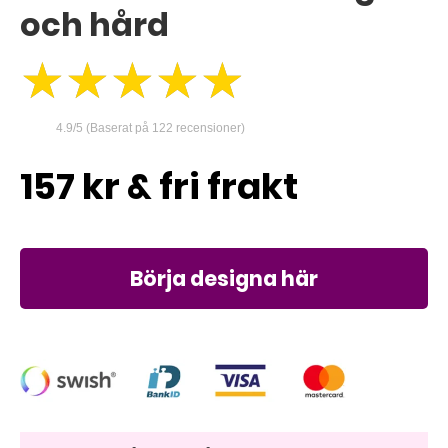
och hård
★★★★★
★★★★★
4.9/5 (Baserat på 122 recensioner)
157
kr
Börja designa här