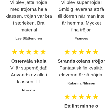
Vi blev jätte nöjda
Vi blev supernöjda!
med tröjorna hela
Smidig leverans att få
klassen, tröjan var bra
till dörren när man inte
i storleken. Bra
är hemma. Mycket
material
fina tröjor.
Lee Slättengren
Frances
★
★
★
★
★
★
★
★
★
★
Östervåla skola
Strandskolans tröjjor
Vi är supernöjda!!
Fantastisk fin kvalité,
Används av alla i
eleverna är så nöjda!
klassen ❤️‍🔥
Katarina Nilsson
Nowalie
★
★
★
★
★
Ett fint minne o