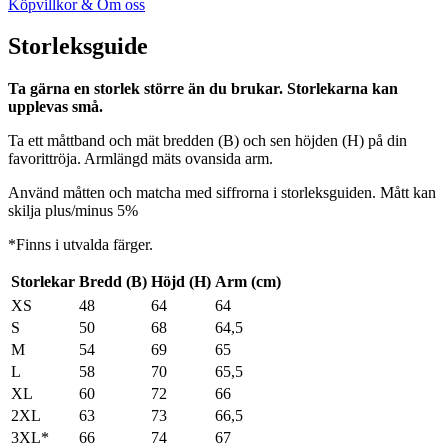
Köpvillkor & Om oss
Storleksguide
Ta gärna en storlek större än du brukar. Storlekarna kan
upplevas små.
Ta ett måttband och mät bredden (B) och sen höjden (H) på din
favorittröja. Armlängd mäts ovansida arm.
Använd måtten och matcha med siffrorna i storleksguiden. Mått kan
skilja plus/minus 5%
*Finns i utvalda färger.
Storlekar
Bredd (B)
Höjd (H)
Arm (cm)
XS
48
64
64
S
50
68
64,5
M
54
69
65
L
58
70
65,5
XL
60
72
66
2XL
63
73
66,5
3XL*
66
74
67