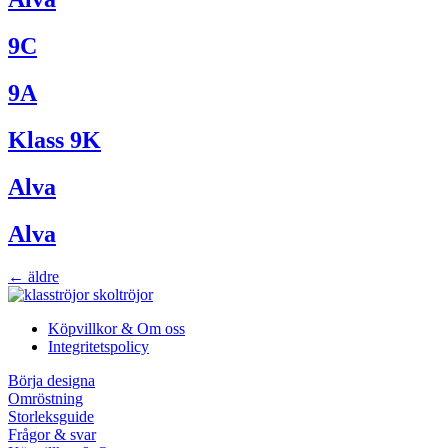
9C
9A
Klass 9K
Alva
Alva
←
äldre
Köpvillkor & Om oss
Integritetspolicy
Börja designa
Omröstning
Storleksguide
Frågor & svar